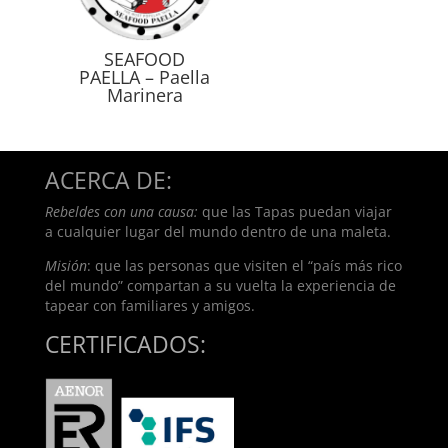
SEAFOOD
PAELLA – Paella
Marinera
ACERCA DE:
Rebeldes con una causa:
que las Tapas puedan viajar
a cualquier lugar del mundo dentro de una maleta.
Misión
: que las personas que visiten el “país más rico
del mundo” compartan a su vuelta la experiencia de
tapear con familiares y amigos.
CERTIFICADOS: