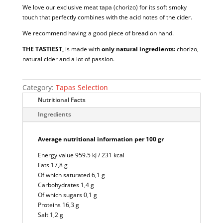
We love our exclusive meat tapa (chorizo) for its soft smoky
touch that perfectly combines with the acid notes of the cider.
We recommend having a good piece of bread on hand.
THE TASTIEST,
is made with
only natural ingredients:
chorizo,
natural cider and a lot of passion.
Category:
Tapas Selection
Nutritional Facts
Ingredients
Average nutritional information per 100 gr
Energy value 959.5 kJ / 231 kcal
Fats 17,8 g
Of which saturated 6,1 g
Carbohydrates 1,4 g
Of which sugars 0,1 g
Proteins 16,3 g
Salt 1,2 g